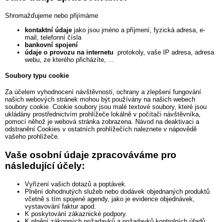
Shromažďujeme nebo přijímáme
kontaktní údaje
jako jsou jméno a příjmení, fyzická adresa, e-
mail, telefonní čísla
bankovní spojení
údaje o provozu na internetu
protokoly, vaše IP adresa, adresa
webu, ze kterého přicházíte, ...
Soubory typu cookie
Za účelem vyhodnocení návštěvnosti, ochrany a zlepšení fungování
našich webových stránek mohou být používány na našich webech
soubory cookie. Cookie soubory jsou malé textové soubory, které jsou
ukládány prostřednictvím prohlížeče lokálně v počítači návštěvníka,
pomocí něhož je webová stránka zobrazena. Návod na deaktivaci a
odstranění Cookies v ostatních prohlížečích naleznete v nápovědě
vašeho prohlížeče.
Vaše osobní údaje zpracováváme pro
následující účely:
Vyřízení vašich dotazů a poptávek.
Plnění dohodnutých služeb nebo dodávek objednaných produktů
včetně s tím spojené agendy, jako je evidence objednávek,
vystavování faktur apod.
K poskytování zákaznické podpory.
K plnění zákonných požadavků a požadavků kontrolních úřadů,