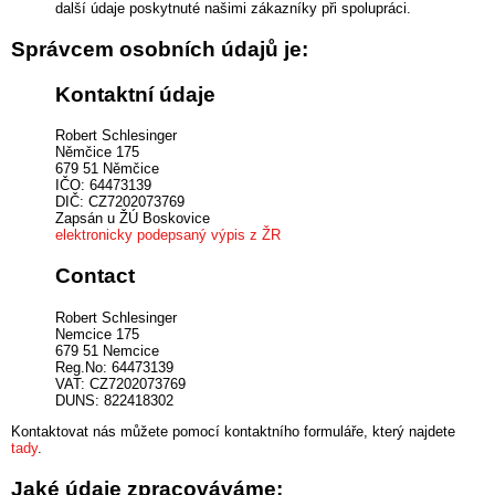
další údaje poskytnuté našimi zákazníky při spolupráci.
Správcem osobních údajů je:
Kontaktní údaje
Robert Schlesinger
Němčice 175
679 51 Němčice
IČO: 64473139
DIČ: CZ7202073769
Zapsán u ŽÚ Boskovice
elektronicky podepsaný výpis z ŽR
Contact
Robert Schlesinger
Nemcice 175
679 51 Nemcice
Reg.No: 64473139
VAT: CZ7202073769
DUNS: 822418302
Kontaktovat nás můžete pomocí kontaktního formuláře, který najdete
tady
.
Jaké údaje zpracováváme: