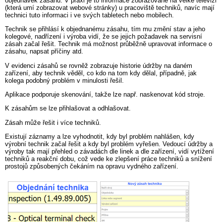
objednávek zásahů. V praxi je to informace zobrazované na velké televizi
(která umí zobrazovat webové stránky) u pracoviště techniků, navíc mají
technici tuto informaci i ve svých tabletech nebo mobilech.
Technik se přihlásí k objednanému zásahu, tím mu změní stav a jeho
kolegové, nadřízení i výroba vidí, že se jejich požadavek na servisní
zásah začal řešit. Technik má možnost průběžně upravovat informace o
zásahu, napsat příčiny atd.
V evidenci zásahů se rovněž zobrazuje historie údržby na daném
zařízení, aby technik věděl, co kdo na tom kdy dělal, případně, jak
kolega podobný problém v minulosti řešil.
Aplikace podporuje skenování, takže lze např. naskenovat kód stroje.
K zásahům se lze přihlašovat a odhlašovat.
Zásah může řešit i více techniků.
Existují záznamy a lze vyhodnotit, kdy byl problém nahlášen, kdy
výrobní technik začal řešit a kdy byl problém vyřešen. Vedoucí údržby a
výroby tak mají přehled o závadách dle linek a dle zařízení, vidí vytížení
techniků a reakční dobu, což vede ke zlepšení práce techniků a snížení
prostojů způsobených čekáním na opravu vydného zařízení.